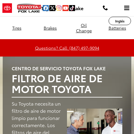
Toyota of Fox Lake
Saltar al contenido principal
Toyota of Fox Lake
Inglés
Oil
Tires
Brakes
Batteries
Change
Questions? Call: (847) 497-9094
CENTRO DE SERVICIO TOYOTA FOX LAKE
FILTRO DE AIRE DE
MOTOR TOYOTA
Su Toyota necesita un
filtro de aire de motor
limpio para funcionar
correctamente. Los
filtros de aire del