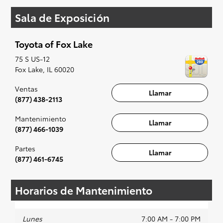
Sala de Exposición
Si su corazón está puesto en un Toyota nuevo,
entonces lo tenemos cubierto. Consulte nuestra
selección de modelos Toyota asequibles en su
Toyota of Fox Lake
conveniencia; cuando se te ocurra algo, te
prepararemos para un pequeño paseo (es decir,
75 S US-12
prueba de conducción). Cantar junto a la radio,
Fox Lake
,
IL
60020
aunque es opcional, sin duda se recomienda
para la experiencia completa.
Ventas
Llamar
(877) 438-2113
Mantenimiento
Llamar
(877) 466-1039
Partes
Llamar
(877) 461-6745
Horarios de Mantenimiento
Lunes
7:00 AM - 7:00 PM